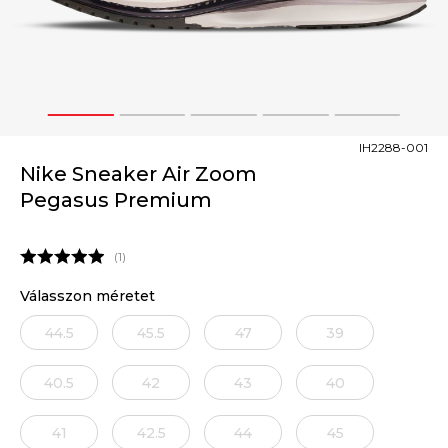
1
2
3
4
5
IH2288-001
Nike Sneaker Air Zoom
Pegasus Premium
1
Válasszon méretet
44.5
45.5
47
39
40.5
42
43
40
41
42.5
44
45