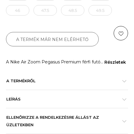
46
47.5
48.5
49.5
A TERMÉK MÁR NEM ELÉRHETŐ
A Nike Air Zoom Pegasus Premium férfi futó
...
Részletek
A TERMÉKRŐL
LEÍRÁS
ELLENŐRIZZE A RENDELKEZÉSRE ÁLLÁST AZ
ÜZLETEKBEN