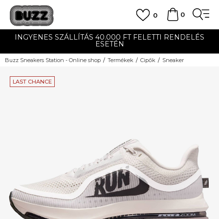
0
0
INGYENES SZÁLLÍTÁS 40.000 FT FELETTI RENDELÉS
ESETÉN
Buzz Sneakers Station - Online shop
Termékek
Cipők
Sneaker
LAST CHANCE