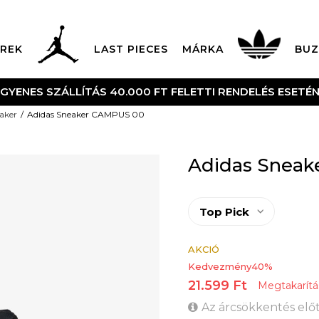
REK
LAST PIECES
MÁRKA
BUZ
UTÁNVÉTES ÉS BANKKÁRTY
aker
Adidas Sneaker CAMPUS 00
Adidas Snea
Top Pick
AKCIÓ
Kedvezmény
40
%
21.599
Ft
Megtakarítá
Az árcsökkentés előt