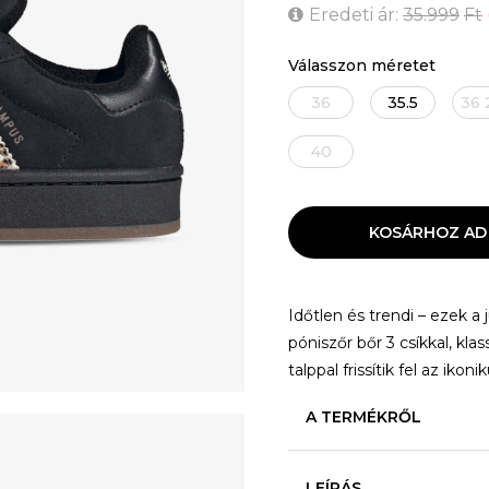
Eredeti ár:
35.999
Ft
Válasszon méretet
36
35.5
36 
40
KOSÁRHOZ AD
Időtlen és trendi – ezek a
póniszőr bőr 3 csíkkal, kla
talppal frissítik fel az ikoni
A TERMÉKRŐL
LEÍRÁS