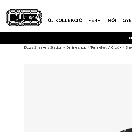
ÚJ KOLLEKCIÓ
FÉRFI
NŐI
GYE
Buzz Sneakers Station - Online shop
Termékek
Cipők
Sne