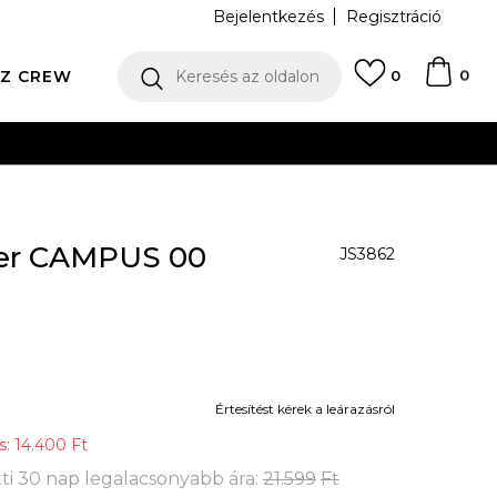
Bejelentkezés
Regisztráció
0
Z CREW
Keresés az oldalon
0
ÁS FIZETÉS
ker CAMPUS 00
JS3862
Értesítést kérek a leárazásról
s:
14.400
Ft
ti 30 nap legalacsonyabb ára:
21.599
Ft