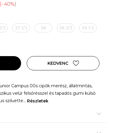
(
-
40
%
)
2/3
37 1/3
38
38 2/3
39 1/3
KEDVENC
 junior Campus 00s cipők merész, állatmintás,
sszikus velúr felsőrésszel és tapadós gumi külső
kus sziluette
...
Részletek