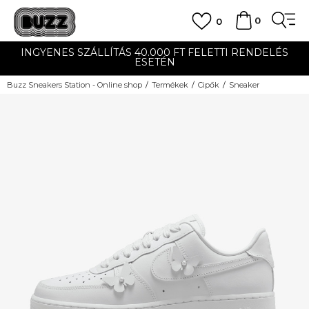
0
0
INGYENES SZÁLLÍTÁS 40.000 FT FELETTI RENDELÉS
ESETÉN
Buzz Sneakers Station - Online shop
Termékek
Cipők
Sneaker