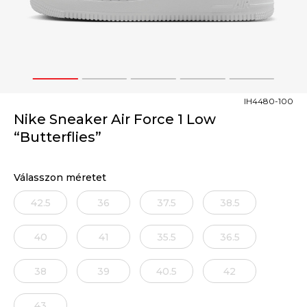
1
2
3
4
5
IH4480-100
Nike Sneaker Air Force 1 Low
“Butterflies”
Válasszon méretet
42.5
36
37.5
38.5
40
41
35.5
36.5
38
39
40.5
42
43