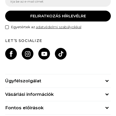
FELIRATKOZÁS HÍRLEVÉLRE
adatvédelmi szabályokkal
Egyetértek az
LET’S SOCIALIZE
Ügyfélszolgálat
Hétfő - Péntek
Vásárlási információk
09h - 17h
Rendelés állapota
online@buzzsneakers.hu
Fontos előírások
Szállítási információk
+36 1 765 4 765