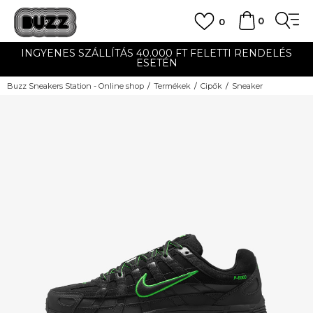
0
0
INGYENES SZÁLLÍTÁS 40.000 FT FELETTI RENDELÉS
ESETÉN
Buzz Sneakers Station - Online shop
Termékek
Cipők
Sneaker