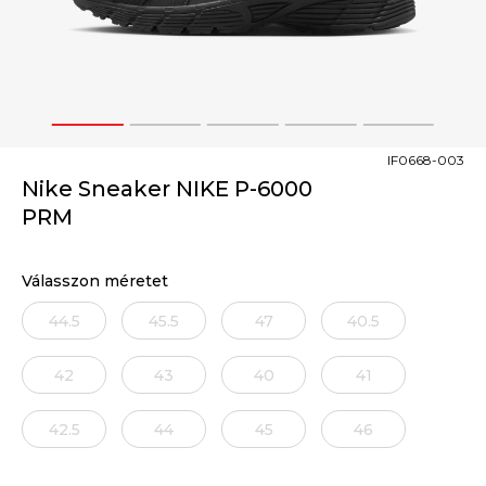
1
2
3
4
5
IF0668-003
Nike Sneaker NIKE P-6000
PRM
Válasszon méretet
44.5
45.5
47
40.5
42
43
40
41
42.5
44
45
46