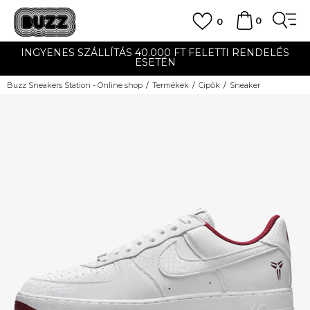
0
0
INGYENES SZÁLLÍTÁS 40.000 FT FELETTI RENDELÉS
ESETÉN
Buzz Sneakers Station - Online shop
Termékek
Cipők
Sneaker