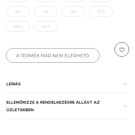
44
45
46
47.5
48.5
49.5
A TERMÉK MÁR NEM ELÉRHETŐ
LEÍRÁS
ELLENŐRIZZE A RENDELKEZÉSRE ÁLLÁST AZ
ÜZLETEKBEN