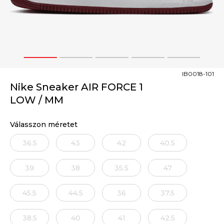
1
2
3
4
5
IB0018-101
Nike Sneaker AIR FORCE 1
LOW / MM
Válasszon méretet
36.5
43
42
40.5
39
38
35.5
47
45.5
44.5
36
37.5
38.5
40
41
42.5