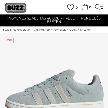
0
0
INGYENES SZÁLLÍTÁS 40.000 FT FELETTI RENDELÉS
ESETÉN
Buzz Sneakers Station - Online shop
Termékek
Cipők
Sneaker
-15%