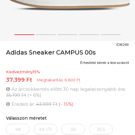
1
2
3
4
5
ID8269
Adidas Sneaker CAMPUS 00s
Értesítést kérek a leárazásról
Kedvezmény
15
%
37.399
Ft
Megtakarítás:
6.600
Ft
Az árcsökkentés előtti 30 nap legalacsonyabb ára:
35.199
Ft
(
+
6
%
)
Eredeti ár:
43.999
Ft
(
-
15
%
)
Válasszon méretet
48
49 1/3
36
35.5