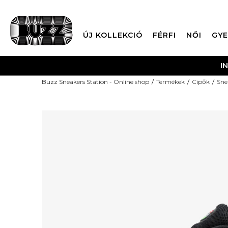
ÚJ KOLLEKCIÓ
FÉRFI
NŐI
GYE
I
Buzz Sneakers Station - Online shop
Termékek
Cipők
Sne