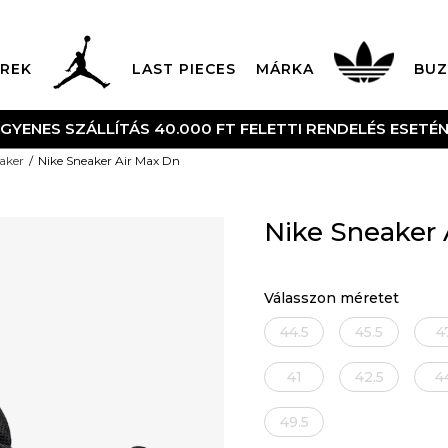
REK
LAST PIECES
MÁRKA
BUZ
NGYENES SZÁLLÍTÁS 40.000 FT FELETTI RENDELÉS ESETÉ
aker
Nike Sneaker Air Max Dn
Nike Sneaker 
Válasszon méretet
44.5
45.5
4
41
42.5
4
49.5