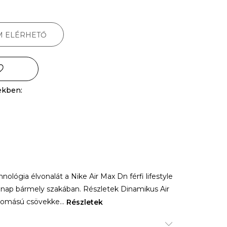
M ELÉRHETŐ
ekben:
nológia élvonalát a Nike Air Max Dn férfi lifestyle
a nap bármely szakában. Részletek Dinamikus Air
yomású csövekke
...
Részletek