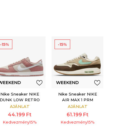
-15%
-15%
WEEKEND
WEEKEND
OFFER
OFFER
Nike Sneaker NIKE
Nike Sneaker NIKE
DUNK LOW RETRO
AIR MAX 1 PRM
PRM NBHD
AJÁNLAT
AJÁNLAT
44.199
Ft
61.199
Ft
Kedvezmény
15
%
Kedvezmény
15
%