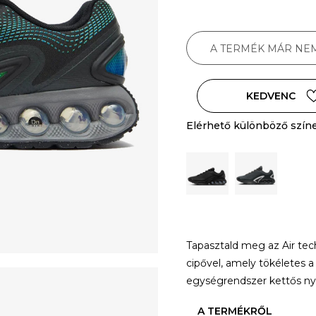
A TERMÉK MÁR NE
KEDVENC
Elérhető különböző szín
Tapasztald meg az Air tech
cipővel, amely tökéletes 
egységrendszer kettős n
A TERMÉKRŐL