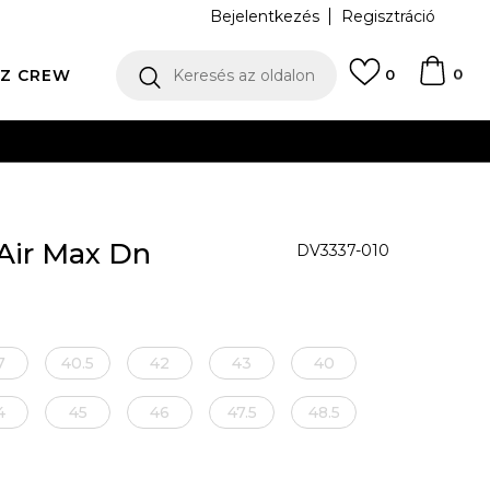
Bejelentkezés
Regisztráció
0
Z CREW
Keresés az oldalon
0
N
Air Max Dn
DV3337-010
7
40.5
42
43
40
4
45
46
47.5
48.5