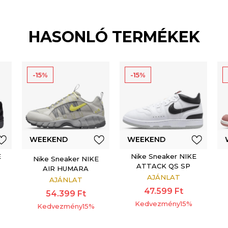
HASONLÓ TERMÉKEK
-15%
-15%
WEEKEND
WEEKEND
E
Nike Sneaker NIKE
OFFER
OFFER
Nike Sneaker NIKE
ATTACK QS SP
AIR HUMARA
AJÁNLAT
AJÁNLAT
47.599
Ft
54.399
Ft
Kedvezmény
15
%
Kedvezmény
15
%