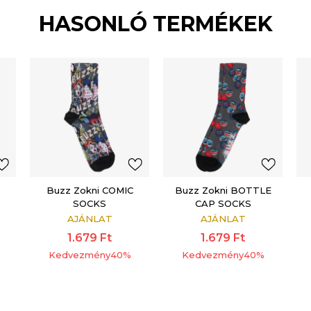
HASONLÓ TERMÉKEK
Buzz Zokni COMIC
Buzz Zokni BOTTLE
SOCKS
CAP SOCKS
AJÁNLAT
AJÁNLAT
1.679
Ft
1.679
Ft
Kedvezmény
40
%
Kedvezmény
40
%