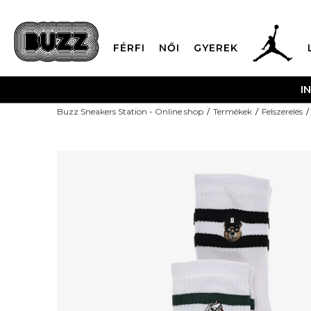
FÉRFI
NŐI
GYEREK
I
Buzz Sneakers Station - Online shop
Termékek
Felszerelés