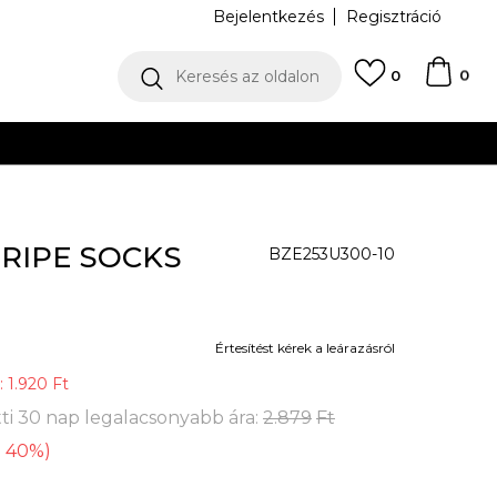
Bejelentkezés
Regisztráció
0
Keresés az oldalon
0
N
TRIPE SOCKS
BZE253U300-10
Értesítést kérek a leárazásról
:
1.920
Ft
ti 30 nap legalacsonyabb ára:
2.879
Ft
-
40
%
)