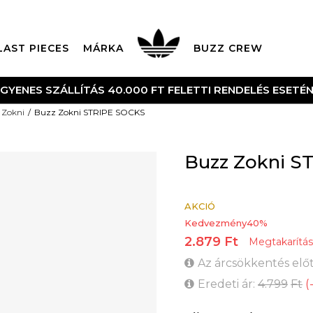
LAST PIECES
MÁRKA
BUZZ CREW
NGYENES SZÁLLÍTÁS 40.000 FT FELETTI RENDELÉS ESETÉ
Zokni
Buzz Zokni STRIPE SOCKS
Buzz Zokni S
AKCIÓ
Kedvezmény
40
%
2.879
Ft
Megtakarítás
Az árcsökkentés előt
Eredeti ár:
4.799
Ft
(