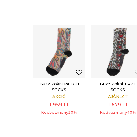
Buzz Zokni PATCH
Buzz Zokni TAPE
SOCKS
SOCKS
AKCIÓ
AJÁNLAT
1.959
Ft
1.679
Ft
Kedvezmény
30
%
Kedvezmény
40
%