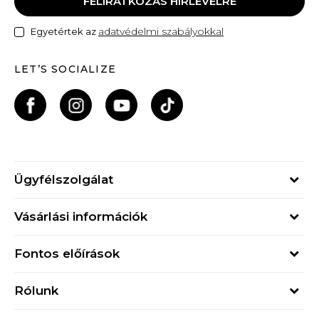
FELIRATKOZÁS HÍRLEVÉLRE
adatvédelmi szabályokkal
Egyetértek az
LET’S SOCIALIZE
Ügyfélszolgálat
Hétfő - Péntek
Vásárlási információk
09h - 17h
Rendelés állapota
online@buzzsneakers.hu
Fontos előírások
Szállítási információk
+36 1 765 4 765
Általános szerződési feltételek
Visszatérítések
Rólunk
Adatvédelmi politika
Panaszok
Buzz concept