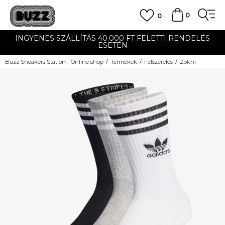
0
0
INGYENES SZÁLLÍTÁS 40.000 FT FELETTI RENDELÉS
ESETÉN
Buzz Sneakers Station - Online shop
Termékek
Felszerelés
Zokni