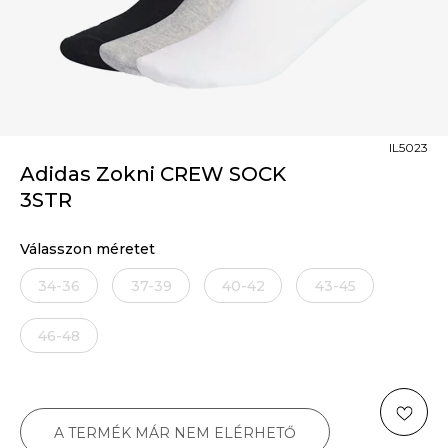
IL5023
Adidas Zokni CREW SOCK
3STR
Válasszon méretet
34-36
37-39
40-42
43-45
46-48
A TERMÉK MÁR NEM ELÉRHETŐ