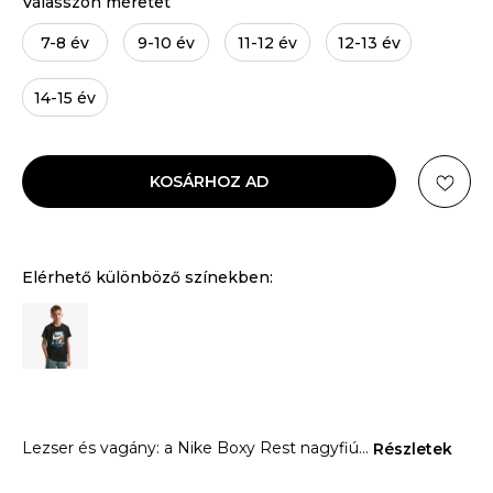
Válasszon méretet
7-8 év
9-10 év
11-12 év
12-13 év
14-15 év
KOSÁRHOZ AD
Elérhető különböző színekben:
Lezser és vagány: a Nike Boxy Rest nagyfiú
...
Részletek