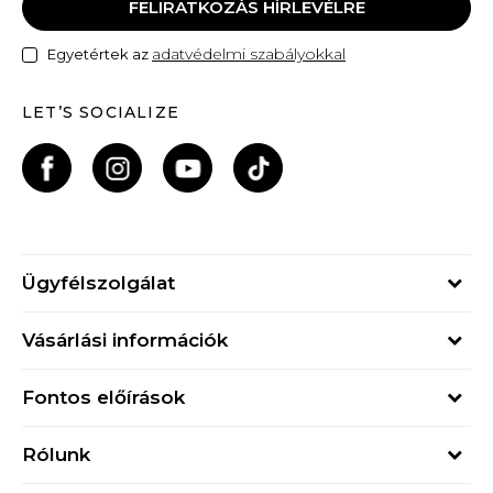
FELIRATKOZÁS HÍRLEVÉLRE
adatvédelmi szabályokkal
Egyetértek az
LET’S SOCIALIZE
Ügyfélszolgálat
Hétfő - Péntek
Vásárlási információk
09h - 17h
Rendelés állapota
online@buzzsneakers.hu
Fontos előírások
Szállítási információk
+36 1 765 4 765
Általános szerződési feltételek
Visszatérítések
Rólunk
Adatvédelmi politika
Panaszok