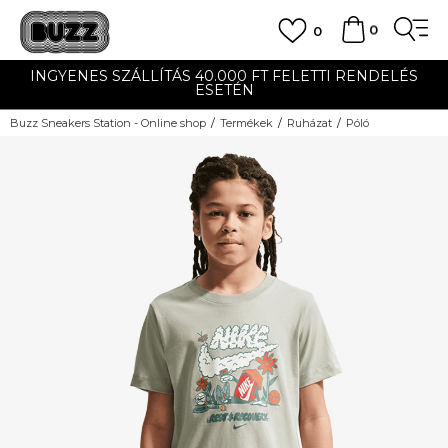
0
0
INGYENES SZÁLLÍTÁS 40.000 FT FELETTI RENDELÉS
ESETÉN
Buzz Sneakers Station - Online shop
Termékek
Ruházat
Póló