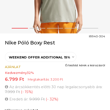
1
2
3
4
5
II9940-304
Nike Póló Boxy Rest
WEEKEND OFFER ADDITIONAL 15%
Értesítést kérek a leárazásról
AJÁNLAT
Kedvezmény
32
%
6.799
Ft
Megtakarítás:
3.200
Ft
Az árcsökkentés előtti 30 nap legalacsonyabb ára:
7.999
Ft
(
-
15
%
)
Eredeti ár:
9.999
Ft
(
-
32
%
)