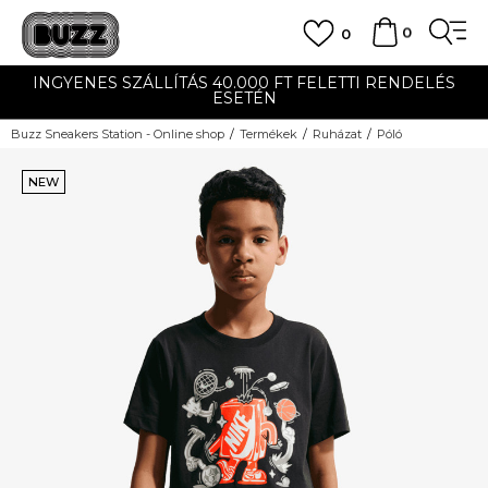
0
0
INGYENES SZÁLLÍTÁS 40.000 FT FELETTI RENDELÉS
ESETÉN
Buzz Sneakers Station - Online shop
Termékek
Ruházat
Póló
NEW