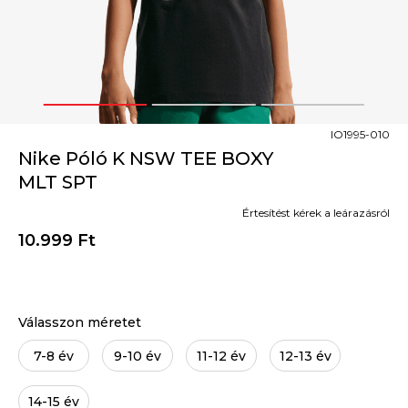
1
2
3
IO1995-010
Nike Póló K NSW TEE BOXY
MLT SPT
Értesítést kérek a leárazásról
10.999
Ft
Válasszon méretet
7-8 év
9-10 év
11-12 év
12-13 év
14-15 év