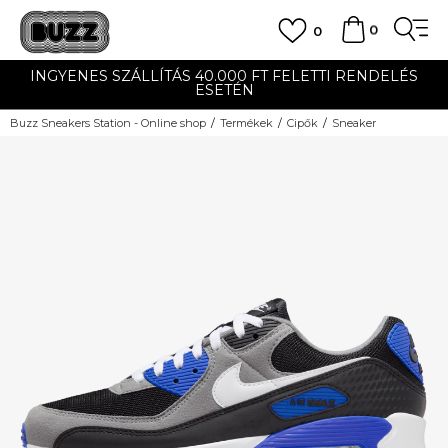
0
0
INGYENES SZÁLLÍTÁS 40.000 FT FELETTI RENDELÉS
ESETÉN
Buzz Sneakers Station - Online shop
Termékek
Cipők
Sneaker