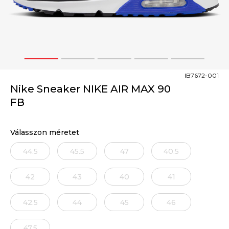
1
2
3
4
5
IB7672-001
Nike Sneaker NIKE AIR MAX 90
FB
Válasszon méretet
44.5
45.5
47
40.5
42
43
40
41
42.5
44
45
46
47.5